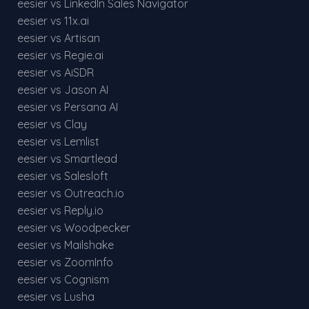
eesier vs LinkedIn Sales Navigator
eesier vs 11x.ai
eesier vs Artisan
eesier vs Regie.ai
eesier vs AiSDR
eesier vs Jason AI
eesier vs Persana AI
eesier vs Clay
eesier vs Lemlist
eesier vs Smartlead
eesier vs Salesloft
eesier vs Outreach.io
eesier vs Reply.io
eesier vs Woodpecker
eesier vs Mailshake
eesier vs ZoomInfo
eesier vs Cognism
eesier vs Lusha