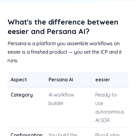
What's the difference between
eesier and Persana AI?
Persana is a platform you assemble workflows on.
eesier is a finished product — you set the ICP and it
runs.
Aspect
Persana AI
eesier
Category
AI workflow
Ready-to-
builder
use
autonomous
AI SDR
Configuration
You build the
Plug & play