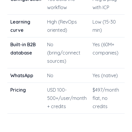
workflow
with ICP
Learning
High (RevOps
Low (15-30
curve
oriented)
min)
Built-in B2B
No
Yes (60M+
database
(bring/connect
companies)
sources)
WhatsApp
No
Yes (native)
Pricing
USD 100-
$497/month
500+/user/month
flat, no
+ credits
credits