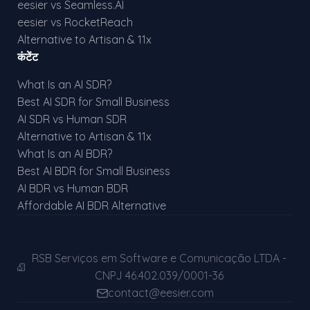
eesier vs Seamless.AI
eesier vs RocketReach
Alternative to Artisan & 11x
कंटेंट
What Is an AI SDR?
Best AI SDR for Small Business
AI SDR vs Human SDR
Alternative to Artisan & 11x
What Is an AI BDR?
Best AI BDR for Small Business
AI BDR vs Human BDR
Affordable AI BDR Alternative
RSB Serviços em Software e Comunicação LTDA -
CNPJ 46.402.039/0001-36
contact@eesier.com